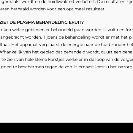
emaakt wordt en de huidkwa­liteit verbetert. De resultaten zijn
eren herhaald wor­den voor een optimaal resultaat.
ZIET DE PLASMA BEHANDELING ERUIT?
roken welke gebieden er behandeld gaan worden. U vult een for
aangebracht worden. Tijdens de behandeling wordt er met het p
aat. Het apparaat verplaatst de energie naar de huid zonder het 
Afhanke­lijk van het gebied dat behandeld wordt, duurt een beh
e zien van hele kleine korstjes welke er in de loop van de volgen
d goed te beschermen tegen de zon. Hier­naast leest u het nazorg