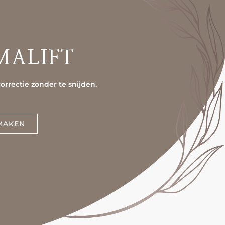
MALIFT
correctie zonder te snijden.
MAKEN