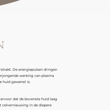
N
rstrakt. De energiepulsen dringen
verjongende wer­king van plasma
e huid gewenst is.
ervoor dat de bovenste huid laag
dt celvernieuwing in de diepere