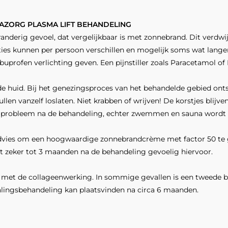
AZORG PLASMA LIFT BEHANDELING
derig gevoel, dat vergelijkbaar is met zonnebrand. Dit verdwij
ties kunnen per persoon verschillen en mogelijk soms wat lange
buprofen verlichting geven. Een pijnstiller zoals Parac­etamol 
de huid. Bij het genezingsproces van het behandelde gebied onts
llen vanzelf loslaten. Niet krabben of wrijven! De korstjes blijv
 probleem na de behandeling, echter zwemmen en sauna wordt s
t advies om een hoogwaardige zonnebrandcrème met factor 50 te
t zeker tot 3 maanden na de behandeling gevoelig hiervoor.
nd met de colla­geenwerking. In sommige gevallen is een tweede
alingsbehandeling kan plaatsvinden na circa 6 maanden.