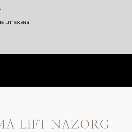
N
NE LITTEKENS
MA LIFT NAZORG