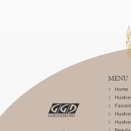
MENU
Home
Huidve
Facial
Huidve
Huidve
Beauty