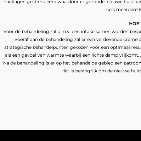
huidlagen gestimuleerd waardoor er gezonde, nieuwe huid aang
co’s meerdere k
HOE 
Voor de behandeling zal d.m.v. een intake samen worden besp
vooraf aan de behandeling zal er een verdo­vende crème 
strategische behandelpunten gekozen voor een optimaal resul­t
als een gevoel van warmte waarbij een lichte damp vrijkomt. 
Na de behandeling is er op het behandel­de gebied een patroon t
Het is belang­rijk om de nieuwe hui