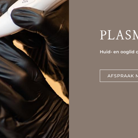
PLAS
Huid- en ooglid 
AFSPRAAK 