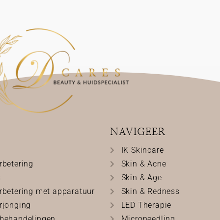
NAVIGEER
IK Skincare
rbetering
Skin & Acne
s
Skin & Age
rbetering met apparatuur
Skin & Redness
rjonging
LED Therapie
behandelingen
Microneedling