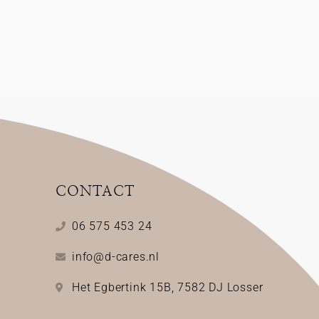
CONTACT
06 575 453 24
info@d-cares.nl
Het Egbertink 15B, 7582 DJ Losser