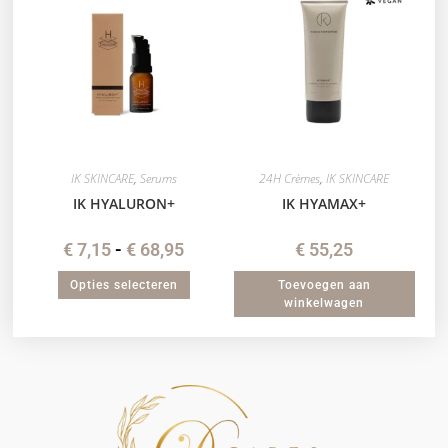
IK SKINCARE
,
Serums
24H Crèmes
,
IK SKINCARE
IK HYALURON+
IK HYAMAX+
€
7,15
-
€
68,95
€
55,25
Opties selecteren
Toevoegen aan
winkelwagen