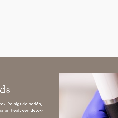
ds
ox. Reinigt de poriën,
uur en heeft een detox-