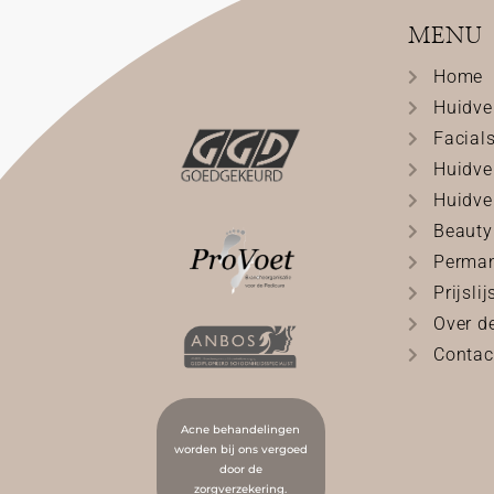
MENU
Home
Huidve
Facial
Huidve
Huidve
Beauty
Perma
Prijslij
Over d
Contac
Acne behandelingen
worden bij ons vergoed
door de
zorgverzekering.