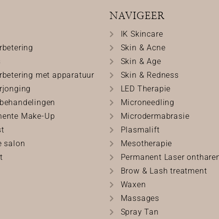
NAVIGEER
IK Skincare
rbetering
Skin & Acne
s
Skin & Age
rbetering met apparatuur
Skin & Redness
rjonging
LED Therapie
behandelingen
Microneedling
nente Make-Up
Microdermabrasie
st
Plasmalift
e salon
Mesotherapie
t
Permanent Laser onthare
Brow & Lash treatment
Waxen
Massages
Spray Tan