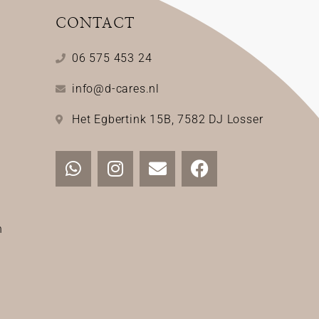
CONTACT
06 575 453 24
info@d-cares.nl
Het Egbertink 15B, 7582 DJ Losser
n