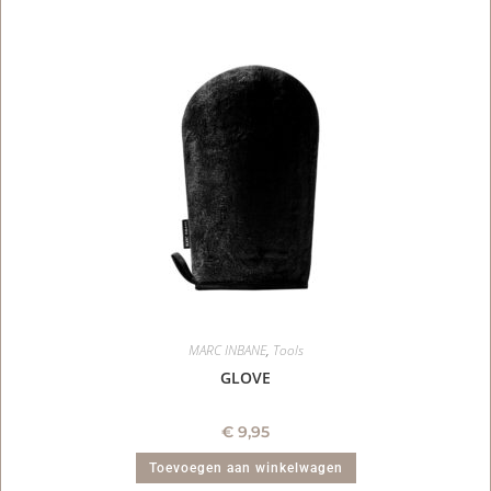
MARC INBANE
,
Tools
GLOVE
€
9,95
Toevoegen aan winkelwagen