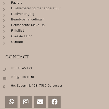
Facials
Huidverbetering met apparatuur
Huidverjonging
Beautybehandelingen
Permanente Make-Up
Prijslijst
Over de salon
Contact
CONTACT
06 575 453 24
info@d-cares.nl
Het Egbertink 15B, 7582 DJ Losser