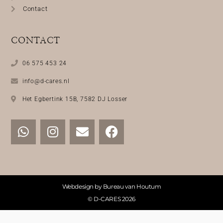
Contact
CONTACT
06 575 453 24
info@d-cares.nl
Het Egbertink 15B, 7582 DJ Losser
Webdesign by Bureau van Houtum
© D-CARES 2026