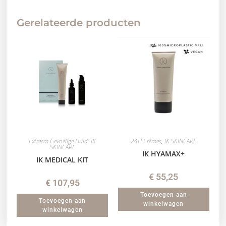
Gerelateerde producten
Extreem Gevoelige Huid
,
IK
24H Crèmes
,
IK SKINCARE
SKINCARE
IK HYAMAX+
IK MEDICAL KIT
€
55,25
€
107,95
Toevoegen aan
Toevoegen aan
winkelwagen
winkelwagen